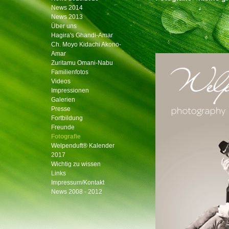
News 2014
News 2013
Über uns
Hagira's Ghandi-Amar
Ch. Moyo Kidachi Akono-
Amar
Zuritamu Omani-Nabu
Familienfotos
Videos
Impressionen
Galerien
Presse
Fortbildung
Freunde
Fotografie
Welpenduft® Kalender
2017
Wichtig zu wissen
Links
Impressum/Kontakt
News 2008 - 2012