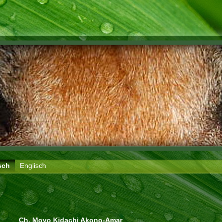
sch
Englisch
Ch. Moyo Kidachi Akono-Amar