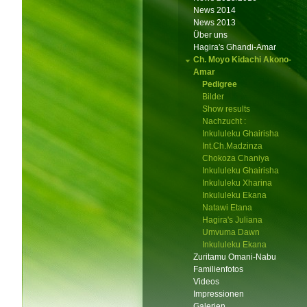
News 2014
News 2013
Über uns
Hagira's Ghandi-Amar
Ch. Moyo Kidachi Akono-
Amar
Pedigree
Bilder
Show results
Nachzucht :
Inkululeku Ghairisha
Int.Ch.Madzinza
Chokoza Chaniya
Inkululeku Ghairisha
Inkululeku Xharina
Inkululeku Ekana
Natawi Etana
Hagira's Juliana
Umvuma Dawn
Inkululeku Ekana
Zuritamu Omani-Nabu
Familienfotos
Videos
Impressionen
Galerien